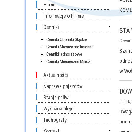
POWI
Home
KOMU
Informacje o Firmie
Cenniki
STA
Cenniki Oborniki Śląskie
Czwart
Cenniki Miesięczne Imienne
Szano
Cenniki jednorazowe
odnoś
Cenniki Miesięczne Milicz
w Woł
Aktualności
Naprawa pojazdów
DOW
Stacja paliw
Piątek,
Wymiana oleju
Uwaga
Tachografy
ponad
Kontakt
wymie