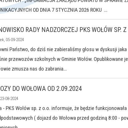
ATOWYCH : „INFORMACJA ZARZĄDU POWIATU W SPRAWIE Z
NIKACYJNYCH OD DNIA 7 STYCZNIA 2026 ROKU ...
NOWISKO RADY NADZORCZEJ PKS WOŁÓW SP. Z 
ek, 05-09-2024
wni Państwo, do dziś nie zabieraliśmy głosu w dyskusji jaka
nie przewozów szkolnych w Gminie Wołów. Opublikowane jed
owie zmusza nas do zabrania...
OZY DO WOŁOWA OD 2.09.2024
 23-08-2024
 - PKS Wołów sp. z o.o. informuje, że będzie funkcjonował
podstawowych ( dojazd do Wołowa przed godziną 8:00 - powr
nionych...