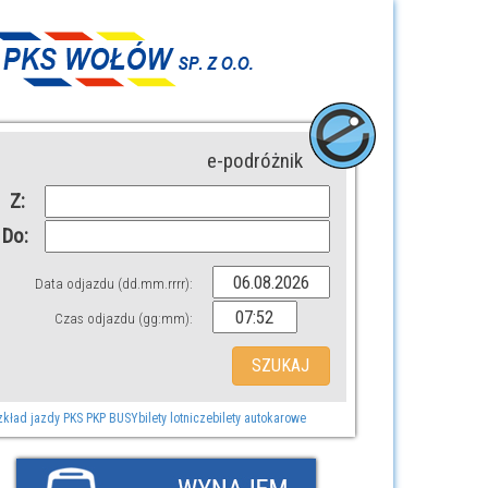
e-podróżnik
Z:
Do:
Data odjazdu (dd.mm.rrrr):
Czas odjazdu (gg:mm):
zkład jazdy PKS PKP BUSY
bilety lotnicze
bilety autokarowe