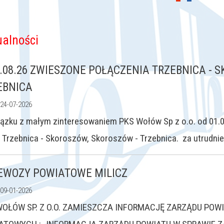
ualności
1.08.26 ZWIESZONE POŁĄCZENIA TRZEBNICA - 
EBNICA
 24-07-2026
ązku z małym zinteresowaniem PKS Wołów Sp z o.o. od 01.0
e Trzebnica - Skoroszów, Skoroszów - Trzebnica. za utrud
EWOZY POWIATOWE MILICZ
 09-01-2026
WOŁÓW SP. Z O.O. ZAMIESZCZA INFORMACJĘ ZARZĄDU PO