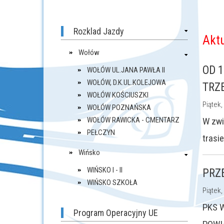
Rozklad Jazdy
Akt
Wołów
OD 
WOŁÓW UL.JANA PAWŁA II
WOŁÓW, D.K.UL.KOLEJOWA
TRZ
WOŁÓW KOŚCIUSZKI
Piątek,
WOŁÓW POZNAŃSKA
WOŁÓW RAWICKA - CMENTARZ
W zwi
PEŁCZYN
trasi
Wińsko
WIŃSKO I - II
PRZ
WIŃSKO SZKOŁA
Piątek,
PKS 
Program Operacyjny UE