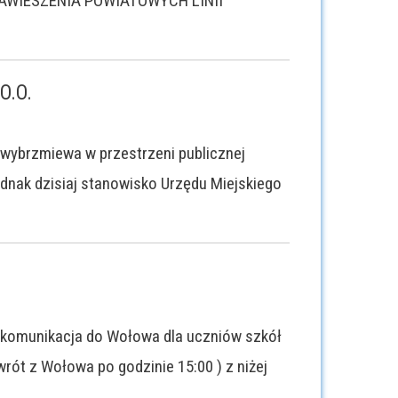
AWIESZENIA POWIATOWYCH LINII
O.O.
 wybrzmiewa w przestrzeni publicznej
nak dzisiaj stanowisko Urzędu Miejskiego
a komunikacja do Wołowa dla uczniów szkół
ót z Wołowa po godzinie 15:00 ) z niżej