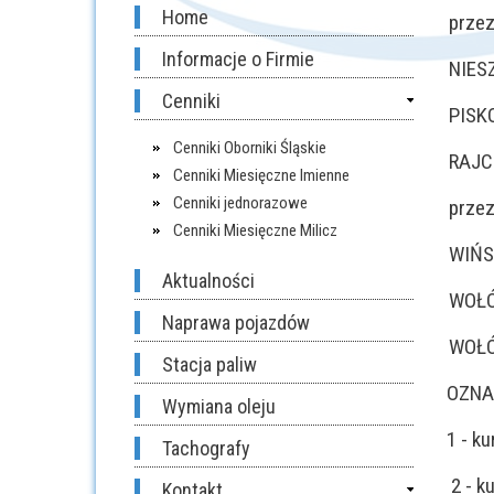
Home
prze
Informacje o Firmie
NIES
Cenniki
PISK
Cenniki Oborniki Śląskie
RAJC
Cenniki Miesięczne Imienne
Cenniki jednorazowe
prze
Cenniki Miesięczne Milicz
WIŃSK
Aktualności
WOŁÓ
Naprawa pojazdów
WOŁÓ
Stacja paliw
OZNA
Wymiana oleju
1 - ku
Tachografy
2 - k
Kontakt