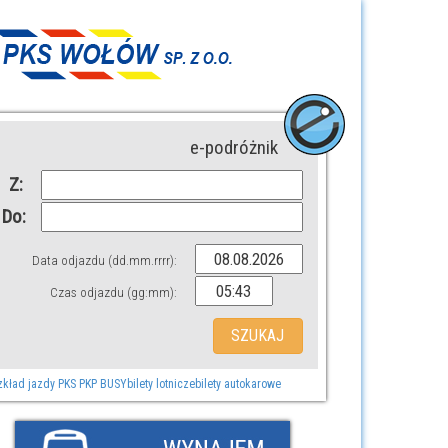
e-podróżnik
Z:
Do:
Data odjazdu (dd.mm.rrrr):
Czas odjazdu (gg:mm):
zkład jazdy PKS PKP BUSY
bilety lotnicze
bilety autokarowe