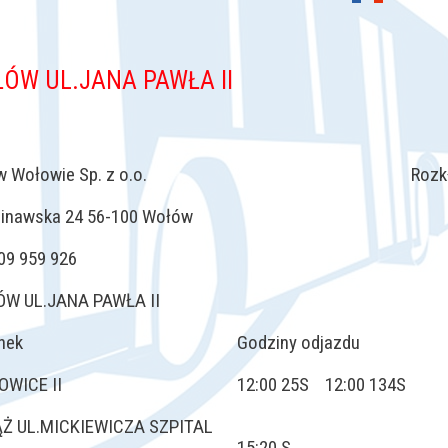
ÓW UL.JANA PAWŁA II
 w Wołowie Sp. z o.o. Rozkład ważny
Ścinawska 24 56-100 Wołów
609 959 926
W UL.JANA PAWŁA II
nek
Godziny odjazdu
OWICE II
12:00 25S 12:00 134S
ĄŻ UL.MICKIEWICZA SZPITAL
15:20 S