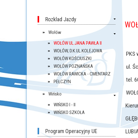
Rozklad Jazdy
WOŁ
Wołów
WOŁÓW UL.JANA PAWŁA II
WOŁÓW, D.K.UL.KOLEJOWA
PKS
WOŁÓW KOŚCIUSZKI
ul. 
WOŁÓW POZNAŃSKA
WOŁÓW RAWICKA - CMENTARZ
tel. 
PEŁCZYN
WOŁÓ
Wińsko
WIŃSKO I - II
Kieru
WIŃSKO SZKOŁA
GŁĘB
Program Operacyjny UE
LUBI