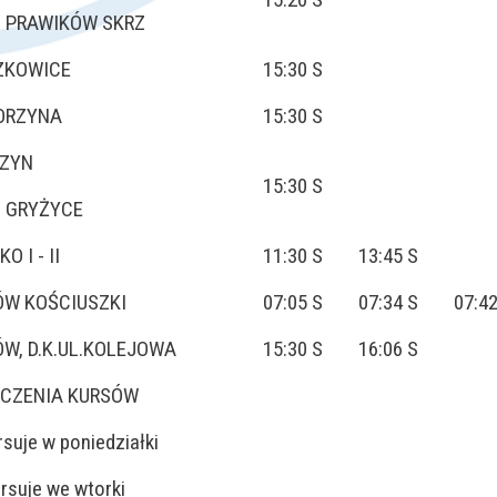
z PRAWIKÓW SKRZ
ZKOWICE
15:30 S
ORZYNA
15:30 S
ZYN
15:30 S
z GRYŻYCE
O I - II
11:30 S 13:45 S
W KOŚCIUSZKI
07:05 S 07:34 S 07:42
W, D.K.UL.KOLEJOWA
15:30 S 16:06 S
CZENIA KURSÓW
rsuje w poniedziałki
ursuje we wtorki