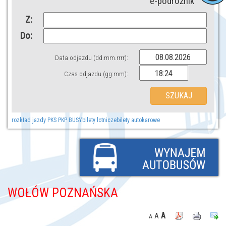
e-podróżnik
Z:
Do:
Data odjazdu (dd.mm.rrrr):
Czas odjazdu (gg:mm):
rozkład jazdy PKS PKP BUSY
bilety lotnicze
bilety autokarowe
WOŁÓW POZNAŃSKA
A
A
A