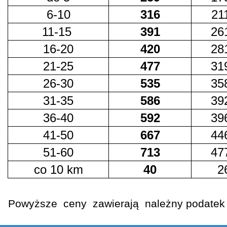
6-10
316
211
11-15
391
261
16-20
420
281
21-25
477
319
26-30
535
358
31-35
586
392
36-40
592
396
41-50
667
446
51-60
713
477
co 10 km
40
26
Powyższe ceny zawierają należny podate