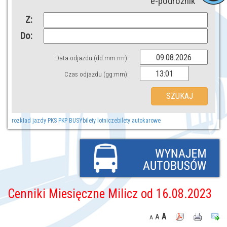
e-podróżnik
Z:
Do:
Data odjazdu (dd.mm.rrrr):
Czas odjazdu (gg:mm):
rozkład jazdy PKS PKP BUSY
bilety lotnicze
bilety autokarowe
Cenniki Miesięczne Milicz od 16.08.2023
A
A
A