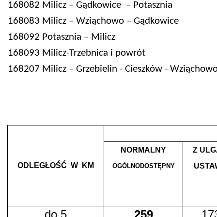
168082 Milicz – Gądkowice – Potasznia
168083 Milicz – Wziąchowo – Gądkowice
168092 Potasznia – Milicz
168093 Milicz-Trzebnica i powrót
168207 Milicz – Grzebielin - Cieszków - Wziąchow
NORMALNY
Z ULG
ODLEGŁOŚĆ W KM
USTA
OGÓLNODOSTĘPNY
do 5
259
173