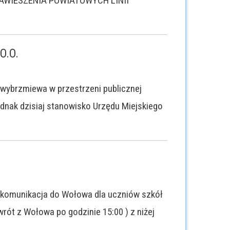
AWIESZENIA POWIATOWYCH LINII
O.O.
 wybrzmiewa w przestrzeni publicznej
nak dzisiaj stanowisko Urzędu Miejskiego
a komunikacja do Wołowa dla uczniów szkół
ót z Wołowa po godzinie 15:00 ) z niżej