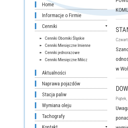
POWI
Home
KOMU
Informacje o Firmie
Cenniki
STA
Cenniki Oborniki Śląskie
Czwart
Cenniki Miesięczne Imienne
Szano
Cenniki jednorazowe
odnoś
Cenniki Miesięczne Milicz
w Woł
Aktualności
Naprawa pojazdów
DOW
Stacja paliw
Piątek,
Wymiana oleju
Uwaga
Tachografy
ponad
Kontakt
wymie