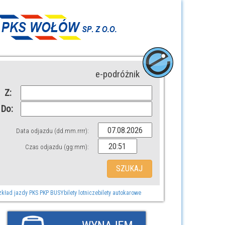
e-podróżnik
Z:
Do:
Data odjazdu (dd.mm.rrrr):
Czas odjazdu (gg:mm):
zkład jazdy PKS PKP BUSY
bilety lotnicze
bilety autokarowe