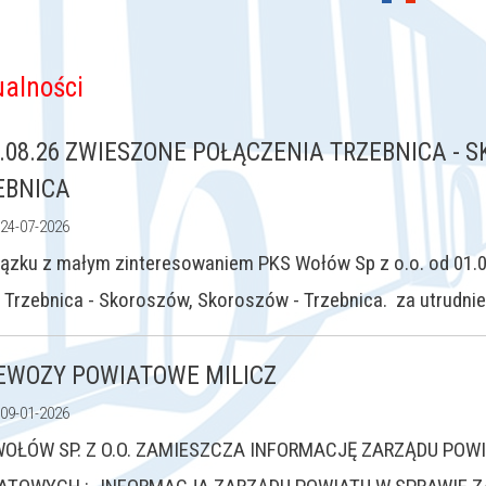
ualności
1.08.26 ZWIESZONE POŁĄCZENIA TRZEBNICA - 
EBNICA
 24-07-2026
ązku z małym zinteresowaniem PKS Wołów Sp z o.o. od 01.0
e Trzebnica - Skoroszów, Skoroszów - Trzebnica. za utrud
EWOZY POWIATOWE MILICZ
 09-01-2026
WOŁÓW SP. Z O.O. ZAMIESZCZA INFORMACJĘ ZARZĄDU PO