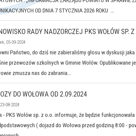
ATOWYCH : „INFORMACJA ZARZĄDU POWIATU W SPRAWIE Z
NIKACYJNYCH OD DNIA 7 STYCZNIA 2026 ROKU ...
NOWISKO RADY NADZORCZEJ PKS WOŁÓW SP. Z 
ek, 05-09-2024
wni Państwo, do dziś nie zabieraliśmy głosu w dyskusji jaka
nie przewozów szkolnych w Gminie Wołów. Opublikowane jed
owie zmusza nas do zabrania...
OZY DO WOŁOWA OD 2.09.2024
 23-08-2024
 - PKS Wołów sp. z o.o. informuje, że będzie funkcjonował
podstawowych ( dojazd do Wołowa przed godziną 8:00 - powr
nionych...