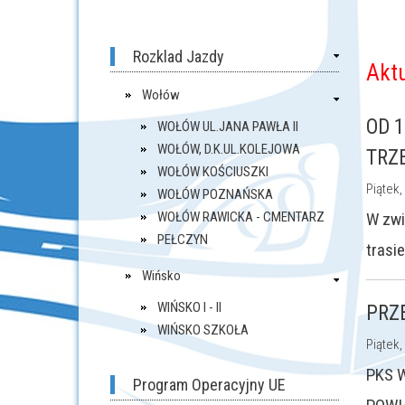
Rozklad Jazdy
Akt
Wołów
OD 
WOŁÓW UL.JANA PAWŁA II
WOŁÓW, D.K.UL.KOLEJOWA
TRZ
WOŁÓW KOŚCIUSZKI
Piątek,
WOŁÓW POZNAŃSKA
WOŁÓW RAWICKA - CMENTARZ
W zwi
PEŁCZYN
trasi
Wińsko
WIŃSKO I - II
PRZ
WIŃSKO SZKOŁA
Piątek,
PKS 
Program Operacyjny UE